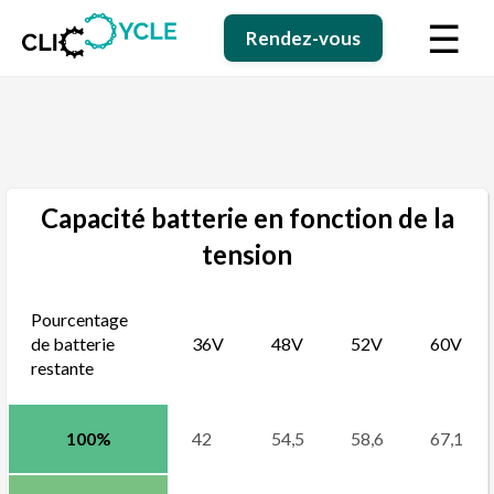
☰
Rendez-vous
Capacité batterie en fonction de la
tension
Pourcentage
de batterie
36V
48V
52V
60V
restante
100%
42
54,5
58,6
67,1